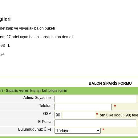
ileri
det kalp ve yuvarlak balon buketi
ası:
27 adet uçan balon karışık balon demeti
93 TL
24
BALON SİPARİŞ FORMU
ri - Sipariş veren kişi şirket bilgisi girin
Adınız Soyadınız :
Telefon :
*
GSM :
*
örn ülke kodu: (90) t
E-Posta :
Bulunduğunuz Ülke :
*