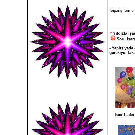
Sipariş formu
*
Yıldızla iş
Soru işare
- Yanlış yada
gerekiyor faka
İster 1 adet