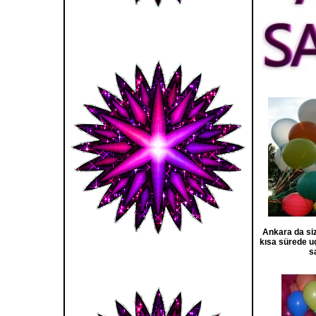
Ankara da siz
kısa sürede uç
s