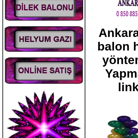
Ankara 
balon h
yöntem
Yapma
lin