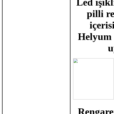
Led ışıkl
pilli 
içeri
Helyum g
u
Rengaren