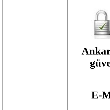
Ankar
güve
E-M