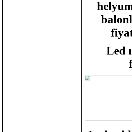
helyum
balon
fiya
Led ı