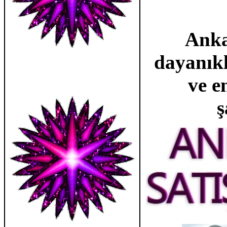
Ankar
dayanıklı
ve e
ş