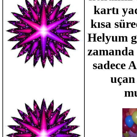
kartı ya
kısa süre
Helyum ga
zamanda a
sadece A
uçan 
mu