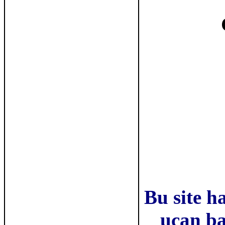
Bu site h
uçan bal